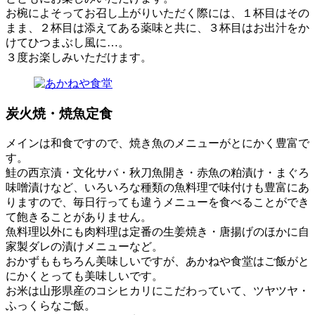
お椀によそってお召し上がりいただく際には、１杯目はその
まま、２杯目は添えてある薬味と共に、３杯目はお出汁をか
けてひつまぶし風に…。
３度お楽しみいただけます。
炭火焼・焼魚定食
メインは和食ですので、焼き魚のメニューがとにかく豊富で
す。
鮭の西京漬・文化サバ・秋刀魚開き・赤魚の粕漬け・まぐろ
味噌漬けなど、いろいろな種類の魚料理で味付けも豊富にあ
りますので、毎日行っても違うメニューを食べることができ
て飽きることがありません。
魚料理以外にも肉料理は定番の生姜焼き・唐揚げのほかに自
家製ダレの漬けメニューなど。
おかずももちろん美味しいですが、あかねや食堂はご飯がと
にかくとっても美味しいです。
お米は山形県産のコシヒカリにこだわっていて、ツヤツヤ・
ふっくらなご飯。